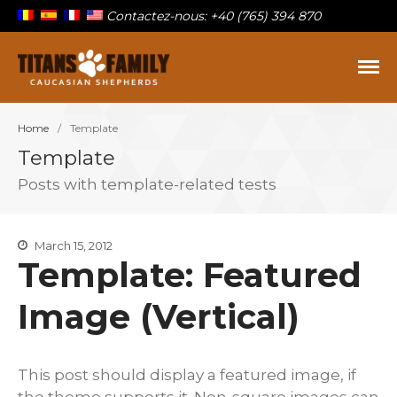
Contactez-nous: +40 (765) 394 870
Berger Du Caucase
Titans Family
Home
/
Template
Template
Sur la famille
Posts with template-related tests
Nos titans
Chiots à vendre
Blog
March 15, 2012
Template: Featured
Contact
Image (Vertical)
This post should display a featured image, if
the theme supports it. Non-square images can