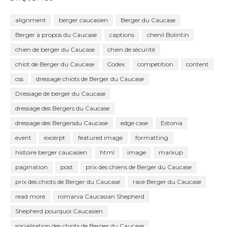
alignment
berger caucasien
Berger du Caucase
Berger à propos du Caucase
captions
chenil Bolintin
chien de berger du Caucase
chien de sécurité
chiot de Berger du Caucase
Codex
competition
content
css
dressage chiots de Berger du Caucase
Dressage de berger du Caucase
dressage des Bergers du Caucase
dressage des Bergersdu Caucase
edge case
Estonia
event
excerpt
featured image
formatting
histoire berger caucasien
html
image
markup
pagination
post
prix des chiens de Berger du Caucase
prix des chiots de Berger du Caucase
race Berger du Caucase
read more
romania Caucasian Shepherd
Shepherd pourquoi Caucasien
socialisation des chiots de Berger du Caucase