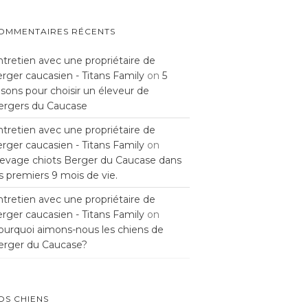
OMMENTAIRES RÉCENTS
ntretien avec une propriétaire de
rger caucasien - Titans Family
on
5
isons pour choisir un éleveur de
ergers du Caucase
ntretien avec une propriétaire de
rger caucasien - Titans Family
on
levage chiots Berger du Caucase dans
s premiers 9 mois de vie.
ntretien avec une propriétaire de
rger caucasien - Titans Family
on
ourquoi aimons-nous les chiens de
erger du Caucase?
OS CHIENS