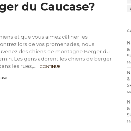
rger du Caucase?
C
hiens et que vous aimez câliner les
N
contrez lors de vos promenades, nous
&
uvenez des chiens de montagne Berger du
S
emin. Les gens adorent les chiens de berger
Ma
 dans les rues,…
CONTINUE
N
case
&
S
Ma
N
&
S
Ma