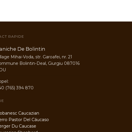
ACT RAPIDE
aniche De Bolintin
llage Mihai-Voda, str. Garoafei, nr. 21
ommune Bolintin-Deal, Giurgiu 087016
OU
ppel:
40 (765) 394 870
UE
banesc Caucazian
ro Pastor Del Cáucaso
rger Du Caucase