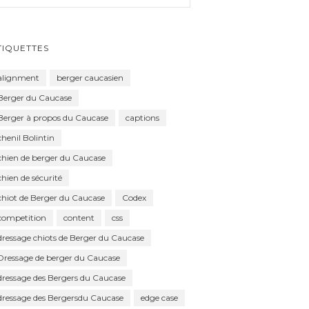
TIQUETTES
alignment
berger caucasien
Berger du Caucase
Berger à propos du Caucase
captions
chenil Bolintin
chien de berger du Caucase
chien de sécurité
chiot de Berger du Caucase
Codex
competition
content
css
dressage chiots de Berger du Caucase
Dressage de berger du Caucase
dressage des Bergers du Caucase
dressage des Bergersdu Caucase
edge case