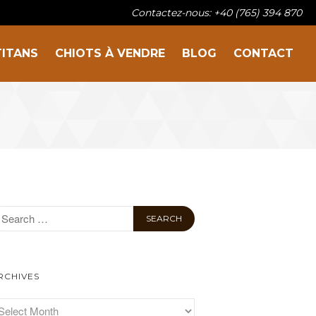
Contactez-nous: +40 (765) 394 870
TITANS
CHIOTS À VENDRE
BLOG
CONTACT
Sur la famille
Nos titans
Chiots à vendre
Blog
Contact
RCHIVES