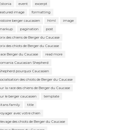
Estonia
event
excerpt
featured image
formatting
histoire berger caucasien
html
image
markup
pagination
post
prix des chiens de Berger du Caucase
prix des chiots de Berger du Caucase
race Berger du Caucase
read more
romania Caucasian Shepherd
Shepherd pourquoi Caucasien
socialisation des chiots de Berger du Caucase
sur la race des chiens de Berger du Caucase
sur le berger caucasien
template
titans family
title
voyager avec votre chien
élevage des chiots de Berger du Caucase
éleveur Bergers du Caucase