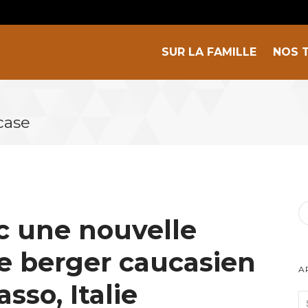
SUR LA FAMILLE
NOS 
case
c une nouvelle
de berger caucasien
A
sso, Italie