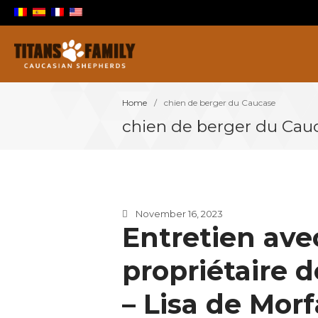
Berger Du Caucase
Titans Family
Home
/
chien de berger du Caucase
chien de berger du Cau
November 16, 2023
Entretien ave
propriétaire 
– Lisa de Morfa