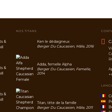
NOS TITANS
CONT
C
ts &
Ken le dédaigneux
Berger Du Caucasien, Mâle, 2016
ll
Vi
C
R
Adda, femelle Alpha
ts &
Berger Du Caucasien, Femelle,
A
ll
2014
+
LANG
ts &
Cio
ll
Per
Titan, tête de la famille
Be
Berger Du Caucasien, Mâle, 2011