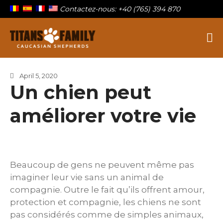
Contactez-nous: +40 (765) 394 870
Berger Du Caucase
Titans Family
Sur la famille
April 5, 2020
Un chien peut
Nos titans
Chiots à vendre
améliorer votre vie
Blog
Contact
Beaucoup de gens ne peuvent même pas
imaginer leur vie sans un animal de
compagnie. Outre le fait qu’ils offrent amour,
protection et compagnie, les chiens ne sont
pas considérés comme de simples animaux,