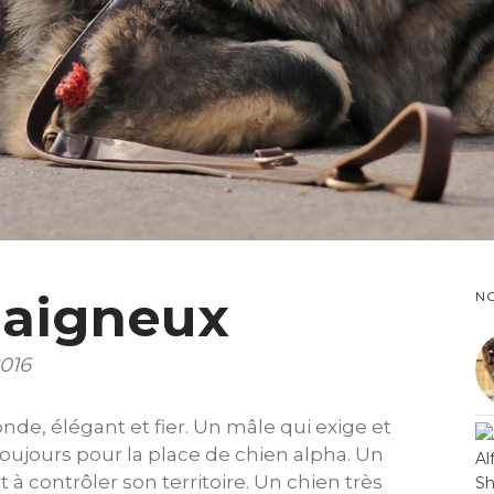
daigneux
NO
016
onde, élégant et fier. Un mâle qui exige et
toujours pour la place de chien alpha. Un
à contrôler son territoire. Un chien très