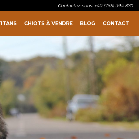
Contactez-nous: +40 (765) 394 870
TITANS
CHIOTS À VENDRE
BLOG
CONTACT
Sur la famille
Nos titans
Chiots à vendre
Blog
Contact