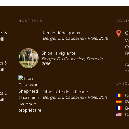
NOS TITANS
CONT
C
ts &
Ken le dédaigneux
Berger Du Caucasien, Mâle, 2016
ll
Vi
C
Shiba, la vigilante
R
Berger Du Caucasien, Femelle,
ts &
2016
A
ll
+
LANG
Titan, tête de la famille
ts &
Cio
Berger Du Caucasien, Mâle, 2011
ll
Per
Be
Cau