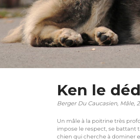
Ken le dé
Berger Du Caucasien, Mâle, 2
Un mâle à la poitrine très prof
impose le respect, se battant 
chien qui cherche à dominer et 