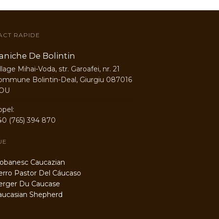
ACT RAPIDE
aniche De Bolintin
llage Mihai-Voda, str. Garoafei, nr. 21
ommune Bolintin-Deal, Giurgiu 087016
OU
ppel:
40 (765) 394 870
UE
banesc Caucazian
ro Pastor Del Cáucaso
rger Du Caucase
casian Shepherd