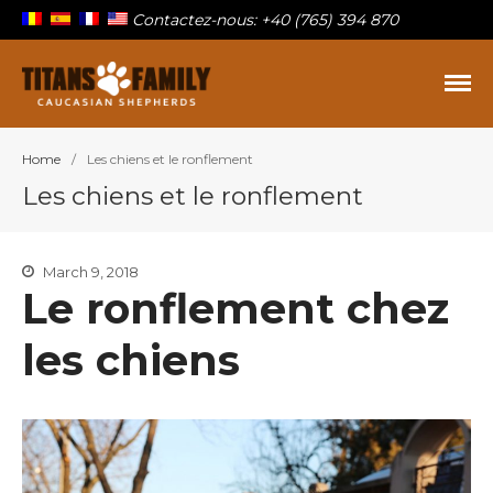
Contactez-nous: +40 (765) 394 870
Berger Du Caucase
Titans Family
Home
/
Les chiens et le ronflement
Sur la famille
Les chiens et le ronflement
Nos titans
Chiots à vendre
Blog
March 9, 2018
Le ronflement chez
Contact
les chiens