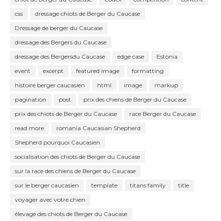
css
dressage chiots de Berger du Caucase
Dressage de berger du Caucase
dressage des Bergers du Caucase
dressage des Bergersdu Caucase
edge case
Estonia
event
excerpt
featured image
formatting
histoire berger caucasien
html
image
markup
pagination
post
prix des chiens de Berger du Caucase
prix des chiots de Berger du Caucase
race Berger du Caucase
read more
romania Caucasian Shepherd
Shepherd pourquoi Caucasien
socialisation des chiots de Berger du Caucase
sur la race des chiens de Berger du Caucase
sur le berger caucasien
template
titans family
title
voyager avec votre chien
élevage des chiots de Berger du Caucase