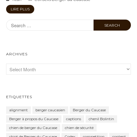
LIRE PLUS
ARCHIVES
ETIQUETTES
alignment
berger caucasien
Berger du Caucase
Berger à propos du Caucase
captions
chenil Bolintin
chien de berger du Caucase
chien de sécurité
chiot de Berger du Caucase
Codex
competition
content