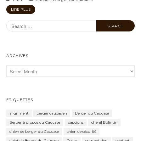
LIRE PLUS
ARCHIVES
ETIQUETTES
alignment
berger caucasien
Berger du Caucase
Berger à propos du Caucase
captions
chenil Bolintin
chien de berger du Caucase
chien de sécurité
chiot de Berger du Caucase
Codex
competition
content