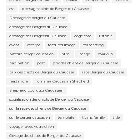
css
dressage chiots de Berger du Caucase
Dressage de berger du Caucase
dressage des Bergers du Caucase
dressage des Bergersdu Caucase
edge case
Estonia
event
excerpt
featured image
formatting
histoire berger caucasien
html
image
markup
pagination
post
prix des chiens de Berger du Caucase
prix des chiots de Berger du Caucase
race Berger du Caucase
read more
romania Caucasian Shepherd
Shepherd pourquoi Caucasien
socialisation des chiots de Berger du Caucase
sur la race des chiens de Berger du Caucase
sur le berger caucasien
template
titans family
title
voyager avec votre chien
élevage des chiots de Berger du Caucase