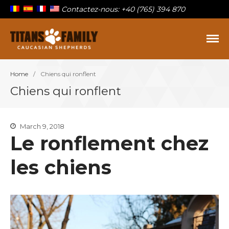
Contactez-nous: +40 (765) 394 870
Berger Du Caucase
Titans Family
Home
/
Chiens qui ronflent
Sur la famille
Chiens qui ronflent
Nos titans
Chiots à vendre
Blog
March 9, 2018
Le ronflement chez
Contact
les chiens