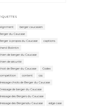
TIQUETTES
alignment
berger caucasien
Berger du Caucase
Berger à propos du Caucase
captions
chenil Bolintin
chien de berger du Caucase
chien de sécurité
chiot de Berger du Caucase
Codex
competition
content
css
dressage chiots de Berger du Caucase
Dressage de berger du Caucase
dressage des Bergers du Caucase
dressage des Bergersdu Caucase
edge case