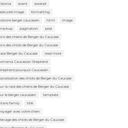
Estonia
event
excerpt
featured image
formatting
histoire berger caucasien
html
image
markup
pagination
post
prix des chiens de Berger du Caucase
prix des chiots de Berger du Caucase
race Berger du Caucase
read more
romania Caucasian Shepherd
Shepherd pourquoi Caucasien
socialisation des chiots de Berger du Caucase
sur la race des chiens de Berger du Caucase
sur le berger caucasien
template
titans family
title
voyager avec votre chien
élevage des chiots de Berger du Caucase
éleveur Bergers du Caucase