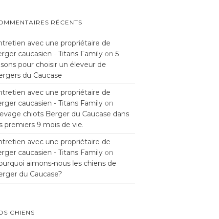
OMMENTAIRES RÉCENTS
ntretien avec une propriétaire de
rger caucasien - Titans Family
on
5
isons pour choisir un éleveur de
ergers du Caucase
ntretien avec une propriétaire de
rger caucasien - Titans Family
on
levage chiots Berger du Caucase dans
s premiers 9 mois de vie.
ntretien avec une propriétaire de
rger caucasien - Titans Family
on
ourquoi aimons-nous les chiens de
erger du Caucase?
OS CHIENS