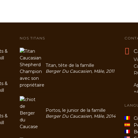
NOS TITANS
CONT
C
ts &
ll
Vi
Titan, tête de la famille
C
Berger Du Caucasien, Mâle, 2011
R
ts &
A
ll
+
LANG
Portos, le junior de la famille
ts &
Berger Du Caucasien, Mâle, 2014
Cio
ll
Per
Be