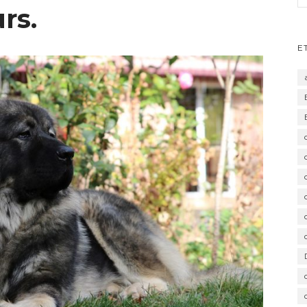
rs.
E