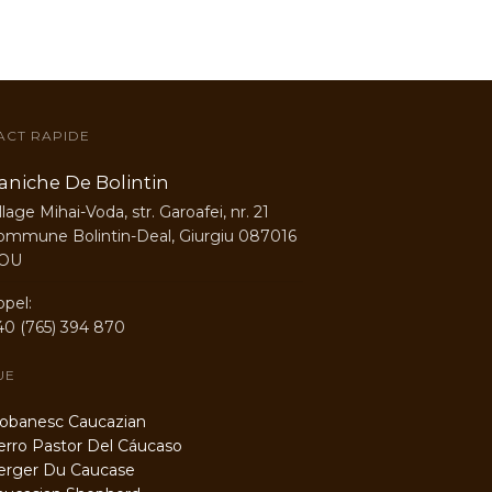
ACT RAPIDE
aniche De Bolintin
llage Mihai-Voda, str. Garoafei, nr. 21
ommune Bolintin-Deal, Giurgiu 087016
OU
ppel:
40 (765) 394 870
UE
banesc Caucazian
ro Pastor Del Cáucaso
rger Du Caucase