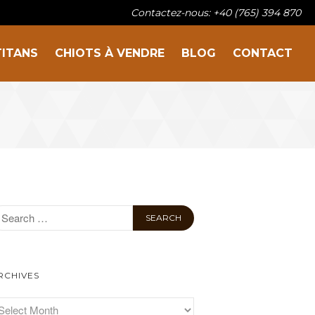
Contactez-nous: +40 (765) 394 870
TITANS
CHIOTS À VENDRE
BLOG
CONTACT
Sur la famille
Nos titans
Chiots à vendre
Blog
Contact
RCHIVES