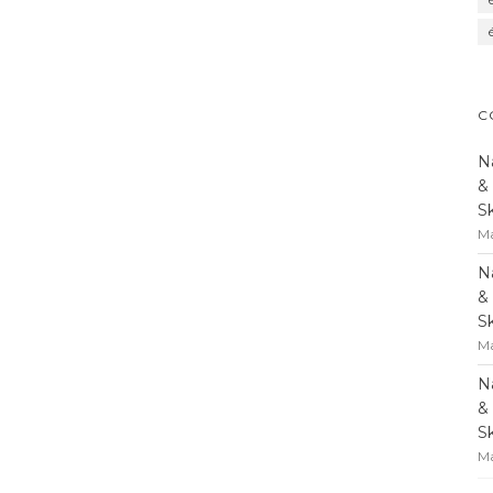
C
N
&
S
Ma
N
&
S
Ma
N
&
S
Ma