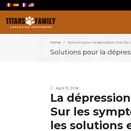
Berger Du Caucase
Titans Family
Home
/
Solutions pour la dépression chez les 
Solutions pour la dépres
April 15, 2018
La dépression
Sur les sympt
les solutions e