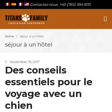
Contactez-nous: +40 (765) 394 870
Berger Du Caucase
Titans Family
Home
/
séjour à un hôtel
Sur la famille
séjour à un hôtel
Nos titans
Chiots à vendre
Blog
November 16, 2017
Des conseils
Contact
essentiels pour le
voyage avec un
chien