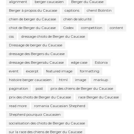
alignment
berger caucasien
Berger du Caucase
Berger à propos du Caucase
captions
chenil Bolintin
chien de berger du Caucase
chien de sécurité
chiot de Berger du Caucase
Codex
competition
content
css
dressage chiots de Berger du Caucase
Dressage de berger du Caucase
dressage des Bergers du Caucase
dressage des Bergersdu Caucase
edge case
Estonia
event
excerpt
featured image
formatting
histoire berger caucasien
html
image
markup
pagination
post
prix des chiens de Berger du Caucase
prix des chiots de Berger du Caucase
race Berger du Caucase
read more
romania Caucasian Shepherd
Shepherd pourquoi Caucasien
socialisation des chiots de Berger du Caucase
sur la race des chiens de Berger du Caucase