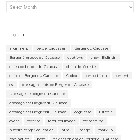
ETIQUETTES
alignment
berger caucasien
Berger du Caucase
Berger à propos du Caucase
captions
chenil Bolintin
chien de berger du Caucase
chien de sécurité
chiot de Berger du Caucase
Codex
competition
content
css
dressage chiots de Berger du Caucase
Dressage de berger du Caucase
dressage des Bergers du Caucase
dressage des Bergersdu Caucase
edge case
Estonia
event
excerpt
featured image
formatting
histoire berger caucasien
html
image
markup
pagination
post
prix des chiens de Berger du Caucase