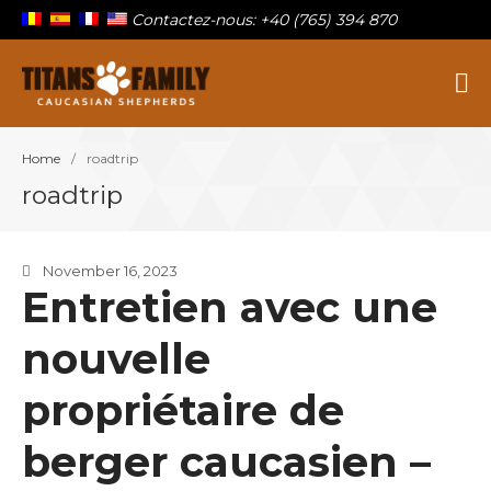
Contactez-nous: +40 (765) 394 870
Berger Du Caucase
Titans Family
Home
/
roadtrip
Sur la famille
roadtrip
Nos titans
Chiots à vendre
Blog
November 16, 2023
Entretien avec une
Contact
nouvelle
propriétaire de
berger caucasien –