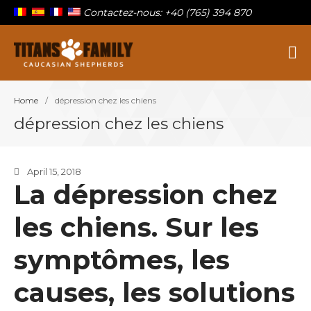
Contactez-nous: +40 (765) 394 870
Berger Du Caucase
Titans Family
Home
/
dépression chez les chiens
Sur la famille
dépression chez les chiens
Nos titans
Chiots à vendre
Blog
April 15, 2018
La dépression chez
Contact
les chiens. Sur les
symptômes, les
causes, les solutions