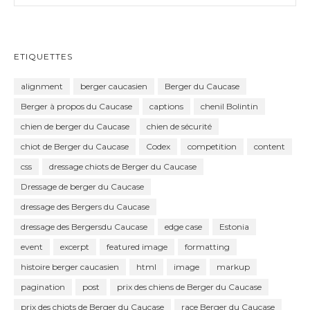
ETIQUETTES
alignment
berger caucasien
Berger du Caucase
Berger à propos du Caucase
captions
chenil Bolintin
chien de berger du Caucase
chien de sécurité
chiot de Berger du Caucase
Codex
competition
content
css
dressage chiots de Berger du Caucase
Dressage de berger du Caucase
dressage des Bergers du Caucase
dressage des Bergersdu Caucase
edge case
Estonia
event
excerpt
featured image
formatting
histoire berger caucasien
html
image
markup
pagination
post
prix des chiens de Berger du Caucase
prix des chiots de Berger du Caucase
race Berger du Caucase