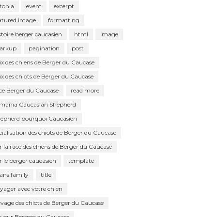
tonia
event
excerpt
atured image
formatting
stoire berger caucasien
html
image
arkup
pagination
post
ix des chiens de Berger du Caucase
ix des chiots de Berger du Caucase
ce Berger du Caucase
read more
mania Caucasian Shepherd
epherd pourquoi Caucasien
cialisation des chiots de Berger du Caucase
r la race des chiens de Berger du Caucase
r le berger caucasien
template
tans family
title
yager avec votre chien
evage des chiots de Berger du Caucase
eveur Bergers du Caucase