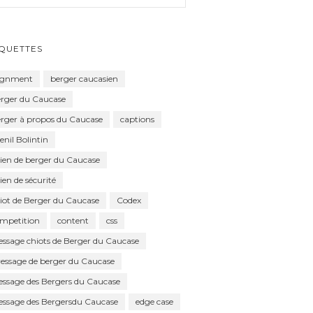
IQUETTES
ignment
berger caucasien
rger du Caucase
rger à propos du Caucase
captions
enil Bolintin
ien de berger du Caucase
ien de sécurité
iot de Berger du Caucase
Codex
mpetition
content
css
essage chiots de Berger du Caucase
essage de berger du Caucase
essage des Bergers du Caucase
essage des Bergersdu Caucase
edge case