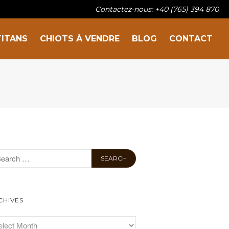
Contactez-nous: +40 (765) 394 870
TITANS
CHIOTS À VENDRE
BLOG
CONTACT
Sur la famille
Nos titans
Chiots à vendre
Blog
Contact
CHIVES