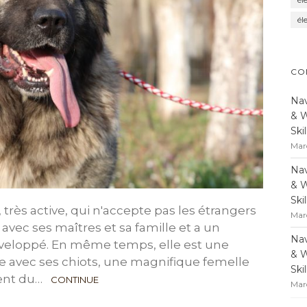
él
CO
Nav
& W
Ski
Mar
Nav
& W
Ski
 très active, qui n'accepte pas les étrangers
Mar
e avec ses maîtres et sa famille et a un
Nav
éveloppé. En même temps, elle est une
& W
e avec ses chiots, une magnifique femelle
Ski
ient du…
CONTINUE
Mar