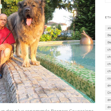
ET
al
Be
Be
ch
ch
ch
ch
co
dr
Dr
dr
dr
é l’un des plus renommés Bergers Caucasiens