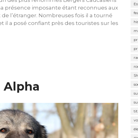
Es
 sa présence imposante étant reconnues aux
fe
 de l’étranger. Nombreuses fois il a tourné
hi
t il a posé confiant près des touristes sur les
m
pr
pr
ra
ro
Sh
e Alpha
so
su
su
ti
vo
él
él