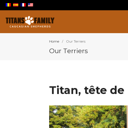
Berger Du Caucase
Titans Family
Home
/
Our Terriers
Our Terriers
Titan, tête de 