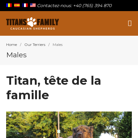
Contactez-nous: +40 (765) 394 870
Berger Du Caucase
Titans Family
Home
/
Our Terriers
/
Males
Males
Sur la famille
Nos titans
Chiots à vendre
Titan, tête de la
Blog
famille
Contact