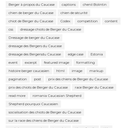
Berger à propos du Caucase
captions
chenil Bolintin
chien de berger du Caucase
chien de sécurité
chiot de Berger du Caucase
Codex
competition
content
css
dressage chiots de Berger du Caucase
Dressage de berger du Caucase
dressage des Bergers du Caucase
dressage des Bergersdu Caucase
edge case
Estonia
event
excerpt
featured image
formatting
histoire berger caucasien
html
image
markup
pagination
post
prix des chiens de Berger du Caucase
prix des chiots de Berger du Caucase
race Berger du Caucase
read more
romania Caucasian Shepherd
Shepherd pourquoi Caucasien
socialisation des chiots de Berger du Caucase
sur la race des chiens de Berger du Caucase