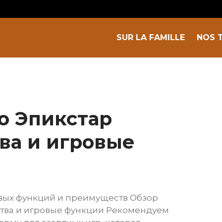
SUR LA FAMILLE
NOS 
о Эпикстар
ва и игровые
овых функций и преимуществ Обзор
тва и игровые функции Рекомендуем