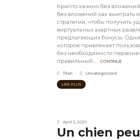
Крипто казино без вложений
без вложений как выиграть 
стратегии, чтобы получить 
виртуальных азартных развл
предлагающих бонусы. Одним
которое привлекает пользо
без необходимости первонач
правильный…
CONTINUE
Titan
Uncategorized
LIRE PLUS
April 5, 2020
Un chien peu