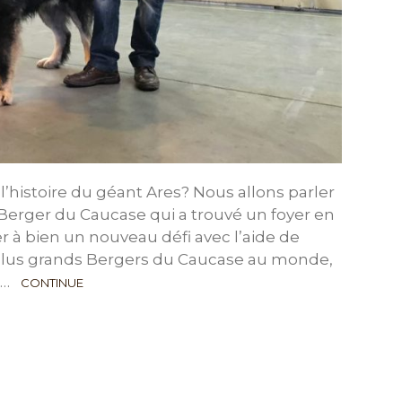
l’histoire du géant Ares? Nous allons parler
Berger du Caucase qui a trouvé un foyer en
 à bien un nouveau défi avec l’aide de
 plus grands Bergers du Caucase au monde,
us…
CONTINUE