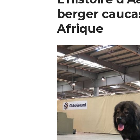
berger caucas
Afrique