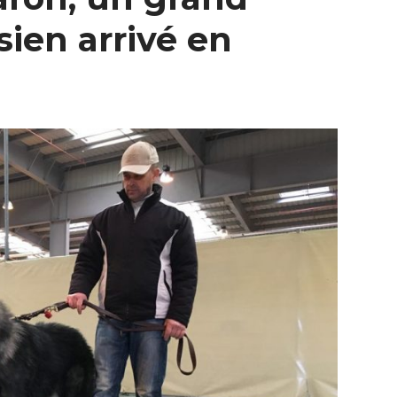
ien arrivé en