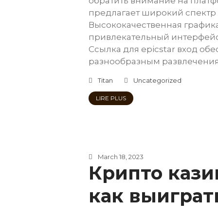
обратить внимание на платфо
предлагает широкий спектр 
Высококачественная график
привлекательный интерфейс
Ссылка для epicstar вход обе
разнообразным развлечения
Titan
Uncategorized
LIRE PLUS
March 18, 2023
Крипто кази
как выиграт