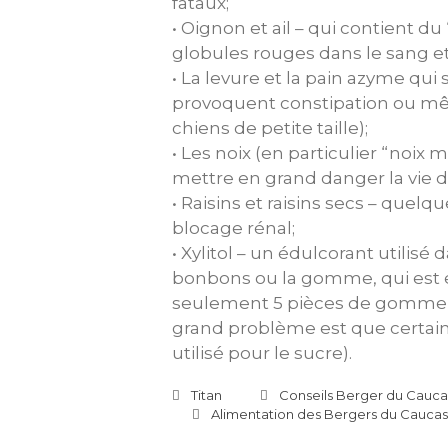
fataux;
• Oignon et ail – qui contient du
globules rouges dans le sang et
• La levure et la pain azyme qui
provoquent constipation ou mê
chiens de petite taille);
• Les noix (en particulier “noi
mettre en grand danger la vie d
• Raisins et raisins secs – quelq
blocage rénal;
• Xylitol – un édulcorant utilis
bonbons ou la gomme, qui est
seulement 5 pièces de gomme p
grand problème est que certain
utilisé pour le sucre).
Titan
Conseils Berger du Cauc
Alimentation des Bergers du Cauca