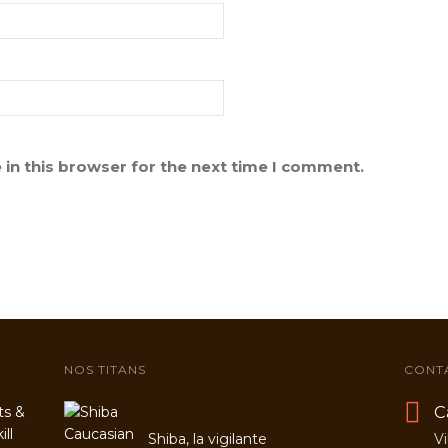
in this browser for the next time I comment.
NOS TITANS
CONT
C
ts &
ll
Shiba, la vigilante
Vi