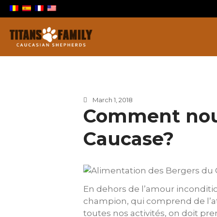
Berger Du Caucase
Titans Family
March 1, 2018
Comment nour
Caucase?
En dehors de l’amour inconditi
champion, qui comprend de l’at
toutes nos activités, on doit p