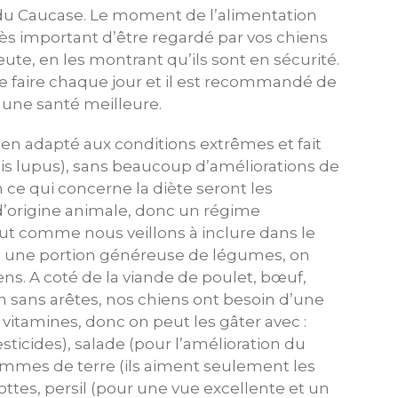
du Caucase. Le moment de l’alimentation
t très important d’être regardé par vos chiens
e, en les montrant qu’ils sont en sécurité.
se faire chaque jour et il est recommandé de
 une santé meilleure.
en adapté aux conditions extrêmes et fait
anis lupus), sans beaucoup d’améliorations de
 ce qui concerne la diète seront les
 d’origine animale, donc un régime
ut comme nous veillons à inclure dans le
 une portion généreuse de légumes, on
ens. A coté de la viande de poulet, bœuf,
sans arêtes, nos chiens ont besoin d’une
vitamines, donc on peut les gâter avec :
ticides), salade (pour l’amélioration du
mmes de terre (ils aiment seulement les
ottes, persil (pour une vue excellente et un