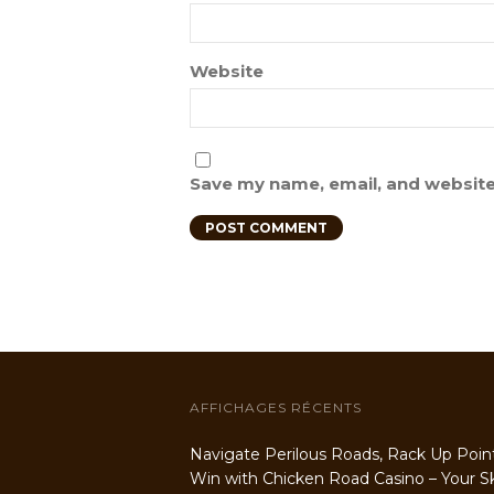
Website
Save my name, email, and website 
AFFICHAGES RÉCENTS
Navigate Perilous Roads, Rack Up Poin
Win with Chicken Road Casino – Your Ski