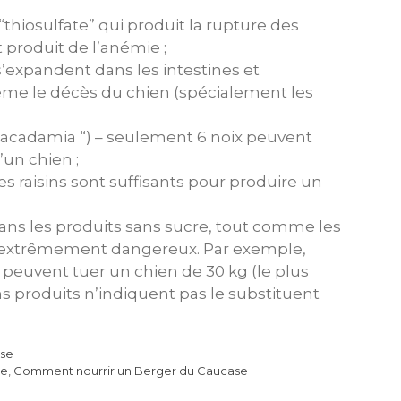
 “thiosulfate” qui produit la rupture des
 produit de l’anémie ;
 s’expandent dans les intestines et
me le décès du chien (spécialement les
x macadamia “) – seulement 6 noix peuvent
’un chien ;
ues raisins sont suffisants pour produire un
é dans les produits sans sucre, tout comme les
 extrêmement dangereux. Par exemple,
euvent tuer un chien de 30 kg (le plus
s produits n’indiquent pas le substituent
ase
se
,
Comment nourrir un Berger du Caucase