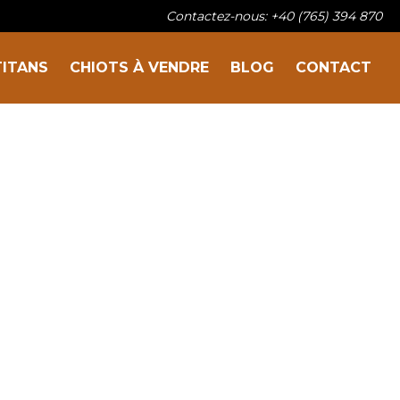
Contactez-nous: +40 (765) 394 870
TITANS
CHIOTS À VENDRE
BLOG
CONTACT
Sur la famille
Nos titans
Chiots à vendre
Blog
Contact