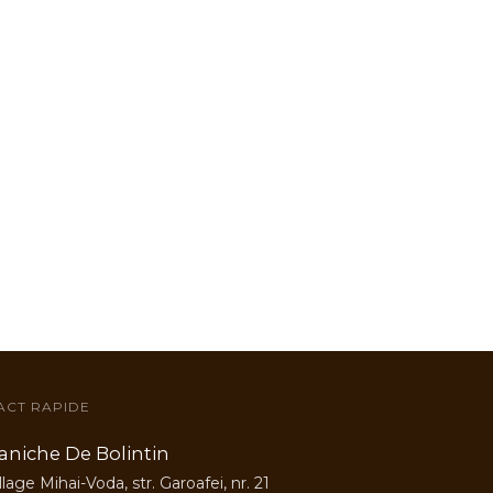
ACT RAPIDE
aniche De Bolintin
llage Mihai-Voda, str. Garoafei, nr. 21