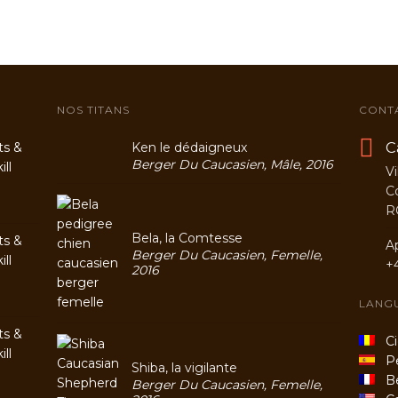
NOS TITANS
CONT
C
ts &
Ken le dédaigneux
Berger Du Caucasien, Mâle, 2016
ll
Vi
C
R
Bela, la Comtesse
ts &
A
Berger Du Caucasien, Femelle,
ll
+
2016
LANG
ts &
Cio
ll
Per
Shiba, la vigilante
Be
Berger Du Caucasien, Femelle,