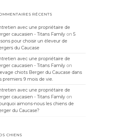
OMMENTAIRES RÉCENTS
ntretien avec une propriétaire de
rger caucasien - Titans Family
on
5
isons pour choisir un éleveur de
ergers du Caucase
ntretien avec une propriétaire de
rger caucasien - Titans Family
on
levage chiots Berger du Caucase dans
s premiers 9 mois de vie.
ntretien avec une propriétaire de
rger caucasien - Titans Family
on
ourquoi aimons-nous les chiens de
erger du Caucase?
OS CHIENS