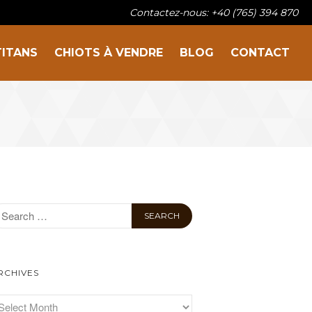
Contactez-nous: +40 (765) 394 870
TITANS
CHIOTS À VENDRE
BLOG
CONTACT
Sur la famille
Nos titans
Chiots à vendre
Blog
Contact
RCHIVES