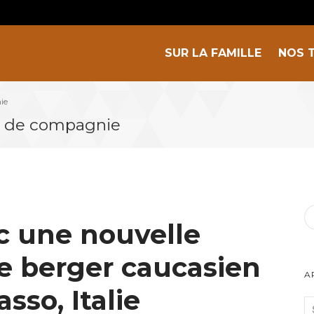
SUR LA FAMILLE
NOS 
ie
al de compagnie
c une nouvelle
de berger caucasien
A
sso, Italie