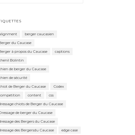
TIQUETTES
alignment
berger caucasien
Berger du Caucase
Berger à propos du Caucase
captions
chenil Bolintin
chien de berger du Caucase
chien de sécurité
chiot de Berger du Caucase
Codex
competition
content
css
dressage chiots de Berger du Caucase
Dressage de berger du Caucase
dressage des Bergers du Caucase
dressage des Bergersdu Caucase
edge case