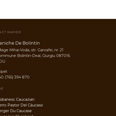
ACT RAPIDE
aniche De Bolintin
llage Mihai-Voda, str. Garoafei, nr. 21
ommune Bolintin-Deal, Giurgiu 087016
OU
ppel:
40 (765) 394 870
UE
banesc Caucazian
ro Pastor Del Cáucaso
rger Du Caucase