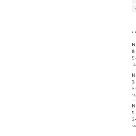
C
N
&
S
Ma
N
&
S
Ma
N
&
S
Ma