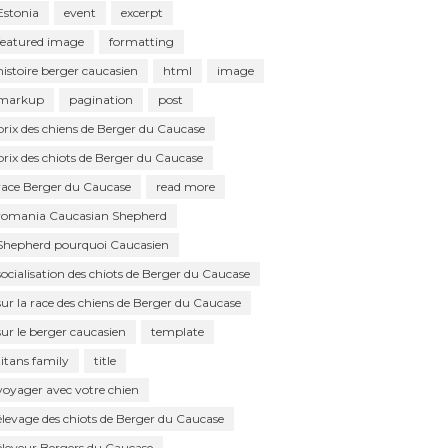
Estonia
event
excerpt
featured image
formatting
histoire berger caucasien
html
image
markup
pagination
post
prix des chiens de Berger du Caucase
prix des chiots de Berger du Caucase
race Berger du Caucase
read more
romania Caucasian Shepherd
Shepherd pourquoi Caucasien
socialisation des chiots de Berger du Caucase
sur la race des chiens de Berger du Caucase
sur le berger caucasien
template
titans family
title
voyager avec votre chien
élevage des chiots de Berger du Caucase
éleveur Bergers du Caucase