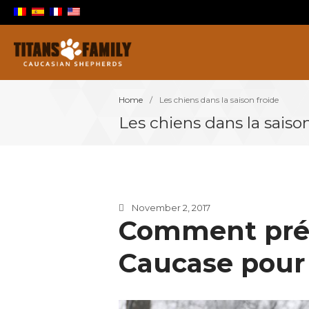
Berger Du Caucase
Titans Family
Home
/
Les chiens dans la saison froide
Les chiens dans la saiso
November 2, 2017
Comment prép
Caucase pour 