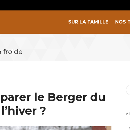
SUR LA FAMILLE
NOS 
n froide
arer le Berger du
l’hiver ?
A