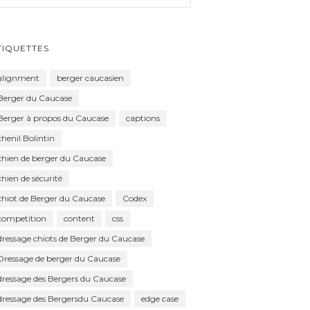
TIQUETTES
alignment
berger caucasien
Berger du Caucase
Berger à propos du Caucase
captions
chenil Bolintin
chien de berger du Caucase
chien de sécurité
chiot de Berger du Caucase
Codex
competition
content
css
dressage chiots de Berger du Caucase
Dressage de berger du Caucase
dressage des Bergers du Caucase
dressage des Bergersdu Caucase
edge case