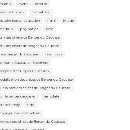
Estonia
event
excerpt
featured image
formatting
histoire berger caucasien
html
image
markup
pagination
post
prix des chiens de Berger du Caucase
prix des chiots de Berger du Caucase
race Berger du Caucase
read more
romania Caucasian Shepherd
Shepherd pourquoi Caucasien
socialisation des chiots de Berger du Caucase
sur la race des chiens de Berger du Caucase
sur le berger caucasien
template
titans family
title
voyager avec votre chien
élevage des chiots de Berger du Caucase
éleveur Bergers du Caucase