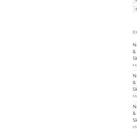
C
N
&
S
Ma
N
&
S
Ma
N
&
S
Ma