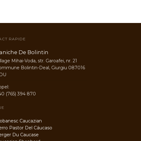
ACT RAPIDE
aniche De Bolintin
llage Mihai-Voda, str. Garoafei, nr. 21
ommune Bolintin-Deal, Giurgiu 087016
OU
ppel:
40 (765) 394 870
UE
banesc Caucazian
ro Pastor Del Cáucaso
rger Du Caucase