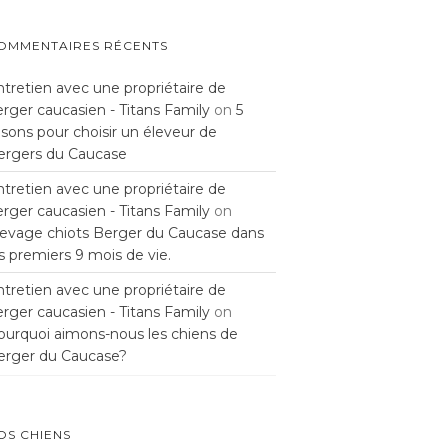
OMMENTAIRES RÉCENTS
ntretien avec une propriétaire de
rger caucasien - Titans Family
on
5
isons pour choisir un éleveur de
ergers du Caucase
ntretien avec une propriétaire de
rger caucasien - Titans Family
on
levage chiots Berger du Caucase dans
s premiers 9 mois de vie.
ntretien avec une propriétaire de
rger caucasien - Titans Family
on
ourquoi aimons-nous les chiens de
erger du Caucase?
OS CHIENS