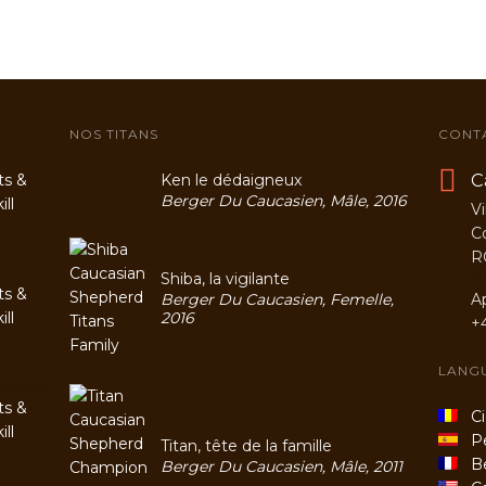
NOS TITANS
CONT
C
ts &
Ken le dédaigneux
Berger Du Caucasien, Mâle, 2016
ll
Vi
C
R
Shiba, la vigilante
ts &
Berger Du Caucasien, Femelle,
A
ll
2016
+
LANG
ts &
Cio
ll
Per
Titan, tête de la famille
Be
Berger Du Caucasien, Mâle, 2011