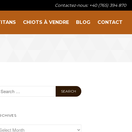
Contactez-nous: +40 (765) 394 870
TITANS
CHIOTS À VENDRE
BLOG
CONTACT
Sur la famille
Nos titans
Chiots à vendre
Blog
Contact
RCHIVES