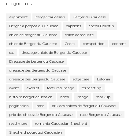
ETIQUETTES
alignment
berger caucasien
Berger du Caucase
Berger à propos du Caucase
captions
chenil Bolintin
chien de berger du Caucase
chien de sécurité
chiot de Berger du Caucase
Codex
competition
content
css
dressage chiots de Berger du Caucase
Dressage de berger du Caucase
dressage des Bergers du Caucase
dressage des Bergersdu Caucase
edge case
Estonia
event
excerpt
featured image
formatting
histoire berger caucasien
html
image
markup
pagination
post
prix des chiens de Berger du Caucase
prix des chiots de Berger du Caucase
race Berger du Caucase
read more
romania Caucasian Shepherd
Shepherd pourquoi Caucasien