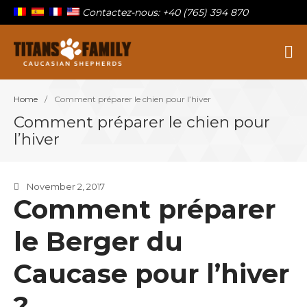
Contactez-nous: +40 (765) 394 870
Berger Du Caucase
Titans Family
Home
/
Comment préparer le chien pour l’hiver
Sur la famille
Comment préparer le chien pour
Nos titans
l’hiver
Chiots à vendre
Blog
November 2, 2017
Contact
Comment préparer
le Berger du
Caucase pour l’hiver
?