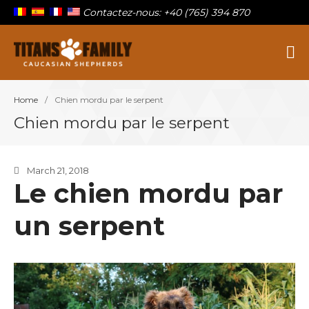
Contactez-nous: +40 (765) 394 870
Berger Du Caucase
Titans Family
Home
/
Chien mordu par le serpent
Sur la famille
Chien mordu par le serpent
Nos titans
Chiots à vendre
Blog
March 21, 2018
Le chien mordu par
Contact
un serpent