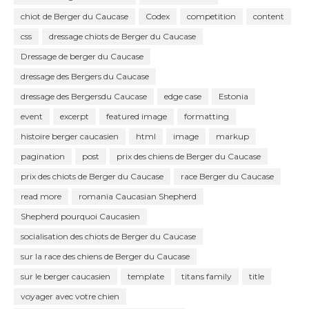
chiot de Berger du Caucase
Codex
competition
content
css
dressage chiots de Berger du Caucase
Dressage de berger du Caucase
dressage des Bergers du Caucase
dressage des Bergersdu Caucase
edge case
Estonia
event
excerpt
featured image
formatting
histoire berger caucasien
html
image
markup
pagination
post
prix des chiens de Berger du Caucase
prix des chiots de Berger du Caucase
race Berger du Caucase
read more
romania Caucasian Shepherd
Shepherd pourquoi Caucasien
socialisation des chiots de Berger du Caucase
sur la race des chiens de Berger du Caucase
sur le berger caucasien
template
titans family
title
voyager avec votre chien