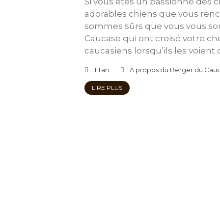
Si vous êtes un passionné des c
adorables chiens que vous ren
sommes sûrs que vous vous so
Caucase qui ont croisé votre ch
caucasiens lorsqu’ils les voient
Titan
À propos du Berger du Cau
LIRE PLUS