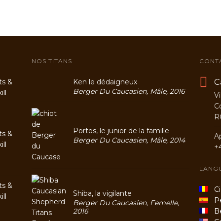
NOS TITANS
CONT
C
ts &
Ken le dédaigneux
Berger Du Caucasien, Mâle, 2016
ll
Vi
C
R
Portos, le junior de la famille
ts &
A
Berger Du Caucasien, Mâle, 2014
ll
+
LANG
ts &
Cio
Shiba, la vigilante
ll
Per
Berger Du Caucasien, Femelle,
2016
Be