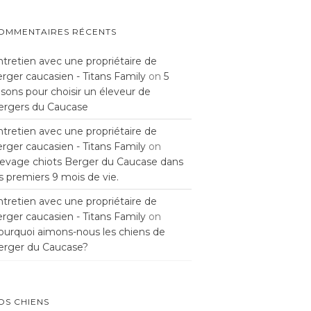
OMMENTAIRES RÉCENTS
ntretien avec une propriétaire de
rger caucasien - Titans Family
on
5
isons pour choisir un éleveur de
ergers du Caucase
ntretien avec une propriétaire de
rger caucasien - Titans Family
on
levage chiots Berger du Caucase dans
s premiers 9 mois de vie.
ntretien avec une propriétaire de
rger caucasien - Titans Family
on
ourquoi aimons-nous les chiens de
erger du Caucase?
OS CHIENS