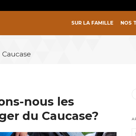
SUR LA FAMILLE
NOS 
 Caucase
ons-nous les
rger du Caucase?
A