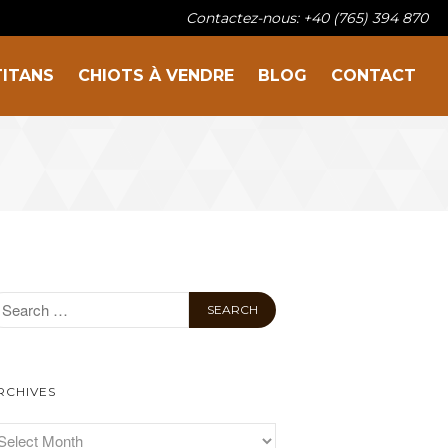
Contactez-nous: +40 (765) 394 870
TITANS
CHIOTS À VENDRE
BLOG
CONTACT
Sur la famille
Nos titans
Chiots à vendre
Blog
Contact
RCHIVES