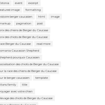
Estonia
event
excerpt
featured image
formatting
histoire berger caucasien
html
image
markup
pagination
post
prix des chiens de Berger du Caucase
prix des chiots de Berger du Caucase
race Berger du Caucase
read more
romania Caucasian Shepherd
Shepherd pourquoi Caucasien
socialisation des chiots de Berger du Caucase
sur la race des chiens de Berger du Caucase
sur le berger caucasien
template
titans family
title
voyager avec votre chien
élevage des chiots de Berger du Caucase
éleveur Bergers du Caucase