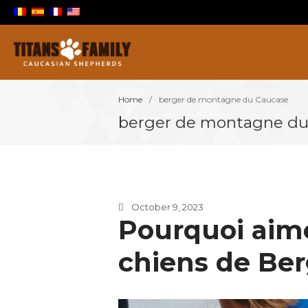
Berger Du Caucase
Titans Family
Home
/
berger de montagne du Caucase
berger de montagne du
October 9, 2023
Pourquoi aim
chiens de Be