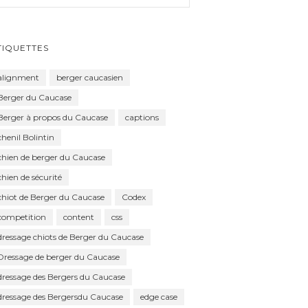
TIQUETTES
alignment
berger caucasien
Berger du Caucase
Berger à propos du Caucase
captions
chenil Bolintin
chien de berger du Caucase
chien de sécurité
chiot de Berger du Caucase
Codex
competition
content
css
dressage chiots de Berger du Caucase
Dressage de berger du Caucase
dressage des Bergers du Caucase
dressage des Bergersdu Caucase
edge case