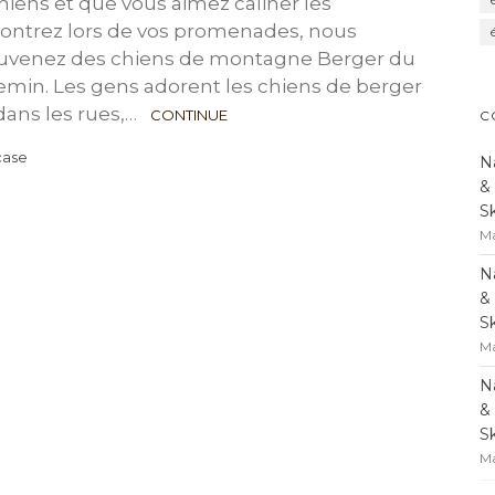
hiens et que vous aimez câliner les
contrez lors de vos promenades, nous
uvenez des chiens de montagne Berger du
emin. Les gens adorent les chiens de berger
 dans les rues,…
CONTINUE
C
case
N
&
S
Ma
N
&
S
Ma
N
&
S
Ma