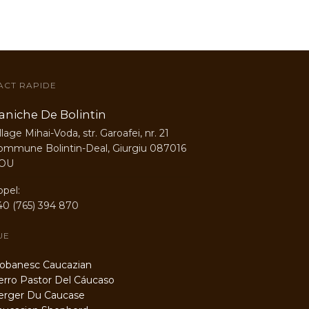
ACT RAPIDE
aniche De Bolintin
llage Mihai-Voda, str. Garoafei, nr. 21
ommune Bolintin-Deal, Giurgiu 087016
OU
ppel:
40 (765) 394 870
UE
banesc Caucazian
ro Pastor Del Cáucaso
rger Du Caucase