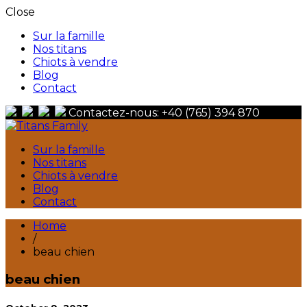
Close
Sur la famille
Nos titans
Chiots à vendre
Blog
Contact
Contactez-nous: +40 (765) 394 870
Berger Du Caucase
Sur la famille
Titans Family
Nos titans
Chiots à vendre
Blog
Contact
Home
/
beau chien
beau chien