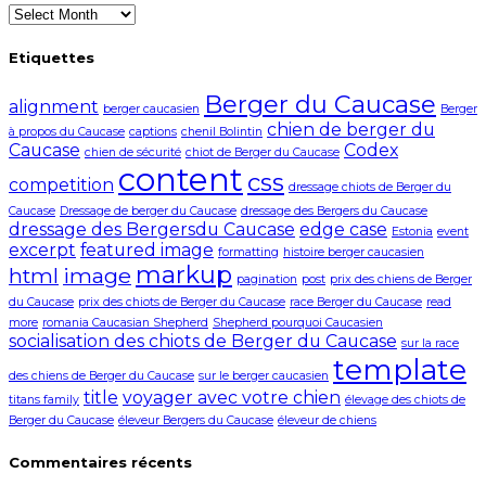
Archives
Etiquettes
Berger du Caucase
alignment
berger caucasien
Berger
chien de berger du
à propos du Caucase
captions
chenil Bolintin
Caucase
Codex
chien de sécurité
chiot de Berger du Caucase
content
css
competition
dressage chiots de Berger du
Caucase
Dressage de berger du Caucase
dressage des Bergers du Caucase
dressage des Bergersdu Caucase
edge case
Estonia
event
excerpt
featured image
formatting
histoire berger caucasien
markup
html
image
pagination
post
prix des chiens de Berger
du Caucase
prix des chiots de Berger du Caucase
race Berger du Caucase
read
more
romania Caucasian Shepherd
Shepherd pourquoi Caucasien
socialisation des chiots de Berger du Caucase
sur la race
template
des chiens de Berger du Caucase
sur le berger caucasien
title
voyager avec votre chien
titans family
élevage des chiots de
Berger du Caucase
éleveur Bergers du Caucase
éleveur de chiens
Commentaires récents