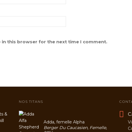
in this browser for the next time I comment.
NOS TITANS
CONT
C
ts &
ll
Adda, femelle Alpha
Vi
Berger Du Caucasien, Femelle,
C