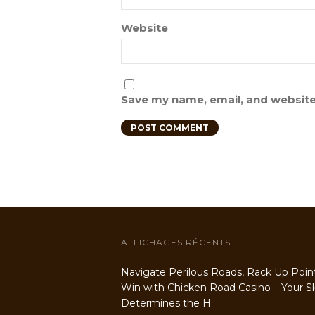
Website
Save my name, email, and website 
AFFICHAGES RÉCENTS
Navigate Perilous Roads, Rack Up Poin
Win with Chicken Road Casino – Your Ski
Determines the H