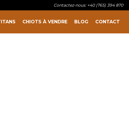
Contactez-nous: +40 (765) 394 870
TITANS
CHIOTS À VENDRE
BLOG
CONTACT
Sur la famille
Nos titans
Chiots à vendre
Blog
Contact