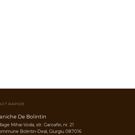
ACT RAPIDE
aniche De Bolintin
llage Mihai-Voda, str. Garoafei, nr. 21
ommune Bolintin-Deal, Giurgiu 087016