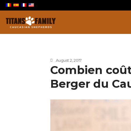
Berger Du Caucase
Titans Family
August 2, 2017
Combien coût
Berger du Ca