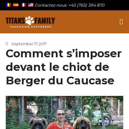
Contactez-nous: +40 (765) 394 870
Berger Du Caucase
Titans Family
September 17, 2017
Sur la famille
Comment s’imposer
Nos titans
devant le chiot de
Chiots à vendre
Blog
Berger du Caucase
Contact