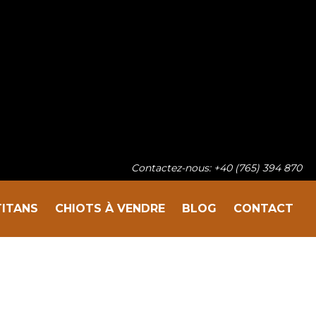
Contactez-nous: +40 (765) 394 870
TITANS
CHIOTS À VENDRE
BLOG
CONTACT