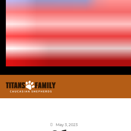
Berger Du Caucase
Titans Family
May 3, 2023