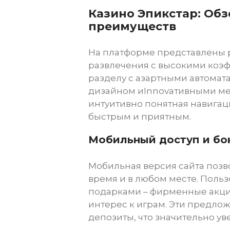
Казино Эпикстар: Об
преимуществ
На платформе представлены 
развлечения с высокими коэф
разделу с азартными автомат
дизайном иInnovативными ме
интуитивно понятная навигац
быстрым и приятным.
Мобильный доступ и б
Мобильная версия сайта позв
время и в любом месте. Поль
подарками – фирменные акци
интерес к играм. Эти предло
депозиты, что значительно ув