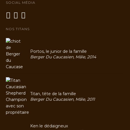
SOCIAL MÉDIA
NOS TITANS
Portos, le junior de la famille
Berger Du Caucasien, Mâle, 2014
Titan, tête de la famille
Berger Du Caucasien, Mâle, 2011
Ken le dédaigneux